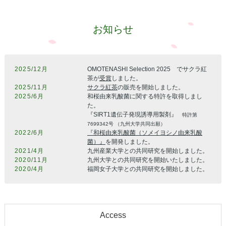
お知らせ
What's New
2025/12月
OMOTENASHI Selection 2025 でサクラ紅
茶が
受賞
しました。
2025/11月
サクラ紅茶
の販売を開始しました。
2025/6月
和桜由来乳酸菌に関する特許を取得しまし
た。
『SIRT1遺伝子発現誘導用製剤』
特許第
7699342号 （九州大学共同出願）
2022/6月
『和桜由来乳酸菌（ソメイヨシノ由来乳酸
菌）』
を開発しました。
2021/4月
九州産業大学との共同研究を開始しました。
2020/11月
九州大学との共同研究を開始いたしました。
2020/4月
福岡女子大学との共同研究を開始しました。
Access